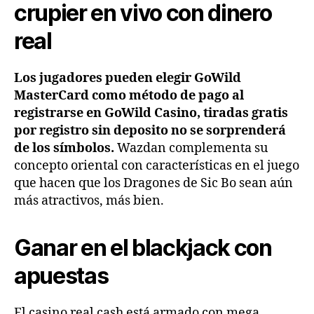
crupier en vivo con dinero
real
Los jugadores pueden elegir GoWild
MasterCard como método de pago al
registrarse en GoWild Casino, tiradas gratis
por registro sin deposito no se sorprenderá
de los símbolos.
Wazdan complementa su
concepto oriental con características en el juego
que hacen que los Dragones de Sic Bo sean aún
más atractivos, más bien.
Ganar en el blackjack con
apuestas
El casino real cash está armado con mega