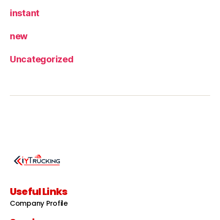
instant
new
Uncategorized
Useful Links
Company Profile