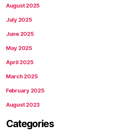
August 2025
July 2025
June 2025
May 2025
April 2025
March 2025
February 2025
August 2023
Categories