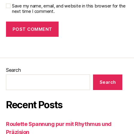
Save my name, email, and website in this browser for the
next time I comment.
Search
Search
Recent Posts
Roulette Spannung pur mit Rhythmus und
Präzision