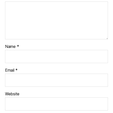
Name
*
Email
*
Website