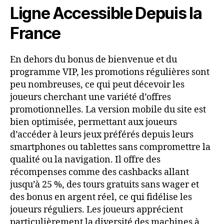
Ligne Accessible Depuis la
France
En dehors du bonus de bienvenue et du
programme VIP, les promotions régulières sont
peu nombreuses, ce qui peut décevoir les
joueurs cherchant une variété d’offres
promotionnelles. La version mobile du site est
bien optimisée, permettant aux joueurs
d’accéder à leurs jeux préférés depuis leurs
smartphones ou tablettes sans compromettre la
qualité ou la navigation. Il offre des
récompenses comme des cashbacks allant
jusqu’à 25 %, des tours gratuits sans wager et
des bonus en argent réel, ce qui fidélise les
joueurs réguliers. Les joueurs apprécient
particulièrement la diversité des machines à