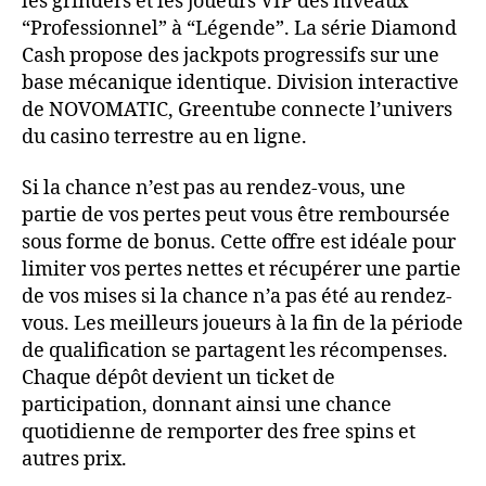
les grinders et les joueurs VIP des niveaux
“Professionnel” à “Légende”. La série Diamond
Cash propose des jackpots progressifs sur une
base mécanique identique. Division interactive
de NOVOMATIC, Greentube connecte l’univers
du casino terrestre au en ligne.
Si la chance n’est pas au rendez-vous, une
partie de vos pertes peut vous être remboursée
sous forme de bonus. Cette offre est idéale pour
limiter vos pertes nettes et récupérer une partie
de vos mises si la chance n’a pas été au rendez-
vous. Les meilleurs joueurs à la fin de la période
de qualification se partagent les récompenses.
Chaque dépôt devient un ticket de
participation, donnant ainsi une chance
quotidienne de remporter des free spins et
autres prix.