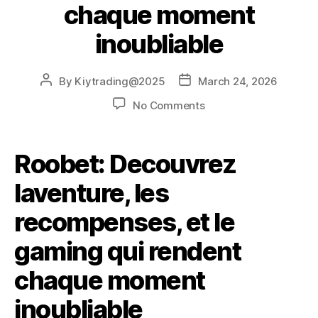
chaque moment
inoubliable
By
Kiytrading@2025
March 24, 2026
No Comments
Roobet: Decouvrez
laventure, les
recompenses, et le
gaming qui rendent
chaque moment
inoubliable