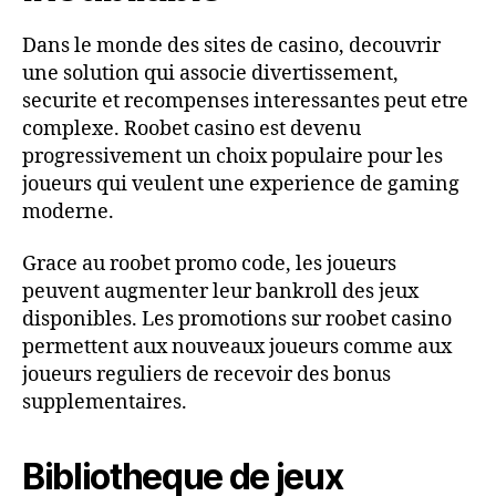
Dans le monde des sites de casino, decouvrir
une solution qui associe divertissement,
securite et recompenses interessantes peut etre
complexe. Roobet casino est devenu
progressivement un choix populaire pour les
joueurs qui veulent une experience de gaming
moderne.
Grace au roobet promo code, les joueurs
peuvent augmenter leur bankroll des jeux
disponibles. Les promotions sur roobet casino
permettent aux nouveaux joueurs comme aux
joueurs reguliers de recevoir des bonus
supplementaires.
Bibliotheque de jeux