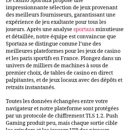
Le casino Sportaza propose une
impressionnante sélection de jeux provenant
des meilleurs fournisseurs, garantissant une
expérience de jeu exaltante pour tous les
joueurs. Après une analyse
sportaza
minutieuse
et détaillée, notre équipe est convaincue que
Sportaza se distingue comme l’une des
meilleures plateformes pour les jeux de casino
et les paris sportifs en France. Plongez dans un
univers de milliers de machines à sous de
premier choix, de tables de casino en direct
palpitantes, et de jeux locaux avec des dépôts et
retraits instantanés.
Toutes les données échangées entre votre
navigateur et notre plateforme sont protégées
par un protocole de chiffrement TLS 1.2. Push
Gaming produit peu, mais chaque sortie cible