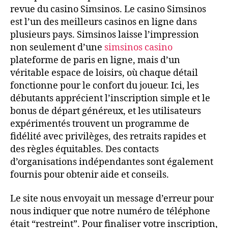
revue du casino Simsinos. Le casino Simsinos
est l’un des meilleurs casinos en ligne dans
plusieurs pays. Simsinos laisse l’impression
non seulement d’une
simsinos casino
plateforme de paris en ligne, mais d’un
véritable espace de loisirs, où chaque détail
fonctionne pour le confort du joueur. Ici, les
débutants apprécient l’inscription simple et le
bonus de départ généreux, et les utilisateurs
expérimentés trouvent un programme de
fidélité avec privilèges, des retraits rapides et
des règles équitables. Des contacts
d’organisations indépendantes sont également
fournis pour obtenir aide et conseils.
Le site nous envoyait un message d’erreur pour
nous indiquer que notre numéro de téléphone
était “restreint”. Pour finaliser votre inscription,