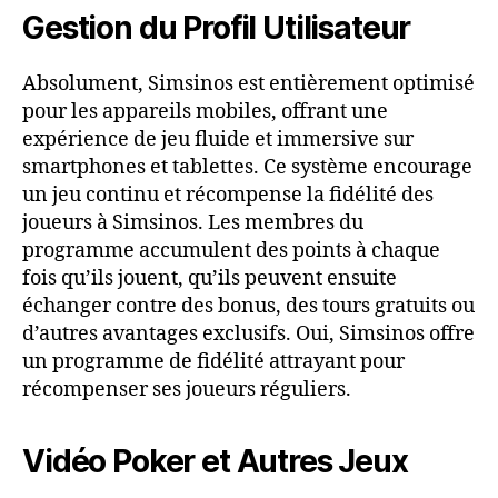
Gestion du Profil Utilisateur
Absolument, Simsinos est entièrement optimisé
pour les appareils mobiles, offrant une
expérience de jeu fluide et immersive sur
smartphones et tablettes. Ce système encourage
un jeu continu et récompense la fidélité des
joueurs à Simsinos. Les membres du
programme accumulent des points à chaque
fois qu’ils jouent, qu’ils peuvent ensuite
échanger contre des bonus, des tours gratuits ou
d’autres avantages exclusifs. Oui, Simsinos offre
un programme de fidélité attrayant pour
récompenser ses joueurs réguliers.
Vidéo Poker et Autres Jeux