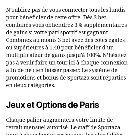
N’oubliez pas de vous connecter tous les lundis
pour bénéficier de cette offre. Dès 3 bet
combinés vous obtiendrez 3% supplémentaires
de gains si votre pari sportif est gagnant.
Combinez au moins 3 bet avec des côtes égales
ou supérieures à 1,40 pour bénéficier d’un
multiplicateur de gains jusqu’à 100%. N’hésitez
pas à venir faire un tour ici à chaque connexion
afin de ne rien laisser passer. Le système de
promotions et bonus de Sportaza sont réparties
en deux catégories.
Jeux et Options de Paris
Chaque palier augmentera votre limite de
retrait mensuel autorisé. Le staff de Sportaza