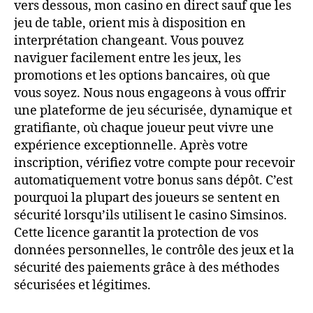
vers dessous, mon casino en direct sauf que les
jeu de table, orient mis à disposition en
interprétation changeant. Vous pouvez
naviguer facilement entre les jeux, les
promotions et les options bancaires, où que
vous soyez. Nous nous engageons à vous offrir
une plateforme de jeu sécurisée, dynamique et
gratifiante, où chaque joueur peut vivre une
expérience exceptionnelle. Après votre
inscription, vérifiez votre compte pour recevoir
automatiquement votre bonus sans dépôt. C’est
pourquoi la plupart des joueurs se sentent en
sécurité lorsqu’ils utilisent le casino Simsinos.
Cette licence garantit la protection de vos
données personnelles, le contrôle des jeux et la
sécurité des paiements grâce à des méthodes
sécurisées et légitimes.