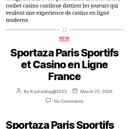
roobet casino continue dattirer les joueurs qui
veulent une experience de casino en ligne
moderne.
NEW
Sportaza Paris Sportifs
et Casino en Ligne
France
By
Kiytrading@2025
March 25, 2026
No Comments
Sportaza Paris Sportifs