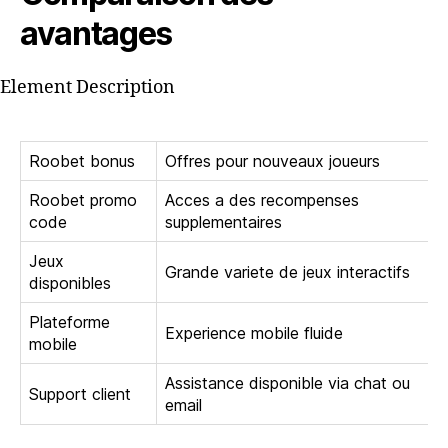
avantages
Element Description
Roobet bonus
Offres pour nouveaux joueurs
Roobet promo
Acces a des recompenses
code
supplementaires
Jeux
Grande variete de jeux interactifs
disponibles
Plateforme
Experience mobile fluide
mobile
Assistance disponible via chat ou
Support client
email