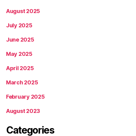
August 2025
July 2025
June 2025
May 2025
April 2025
March 2025
February 2025
August 2023
Categories