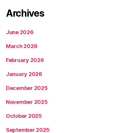
Archives
June 2026
March 2026
February 2026
January 2026
December 2025
November 2025
October 2025
September 2025