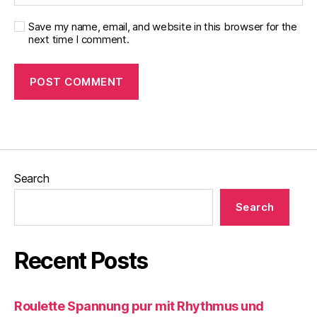
Save my name, email, and website in this browser for the
next time I comment.
Search
Search
Recent Posts
Roulette Spannung pur mit Rhythmus und