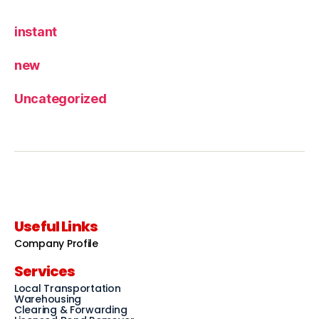
instant
new
Uncategorized
Useful Links
Company Profile
Services
Local Transportation
Warehousing
Clearing & Forwarding