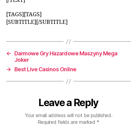
[/TEXT]
[TAGS][TAGS]
[SUBTITLE][/SUBTITLE]
←
Darmowe Gry Hazardowe Maszyny Mega
Joker
→
Best Live Casinos Online
Leave a Reply
Your email address will not be published.
Required fields are marked
*