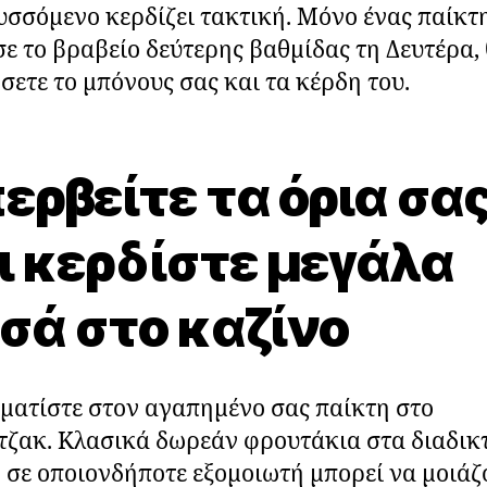
σσόμενο κερδίζει τακτική. Μόνο ένας παίκτ
ε το βραβείο δεύτερης βαθμίδας τη Δευτέρα,
ετε το μπόνους σας και τα κέρδη του.
ερβείτε τα όρια σα
ι κερδίστε μεγάλα
σά στο καζίνο
ματίστε στον αγαπημένο σας παίκτη στο
τζακ. Κλασικά δωρεάν φρουτάκια στα διαδικ
 σε οποιονδήποτε εξομοιωτή μπορεί να μοιάζ