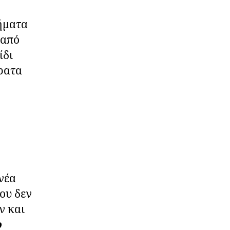
ήματα
 από
ίδι
σφατα
νέα
που δεν
ν και
ο