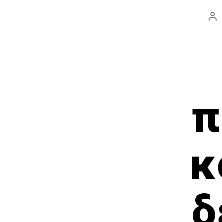
π
κ
δ