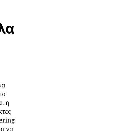
λα
να
ια
αι η
κτες
ering
οι να