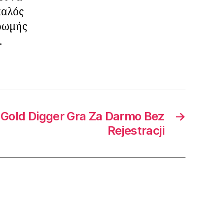
καλός
ηρωμής
.
 Gold Digger Gra Za Darmo Bez
→
Rejestracji