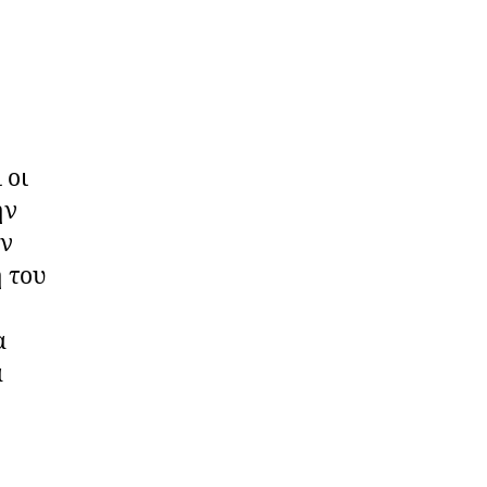
 οι
ην
υν
η του
α
α