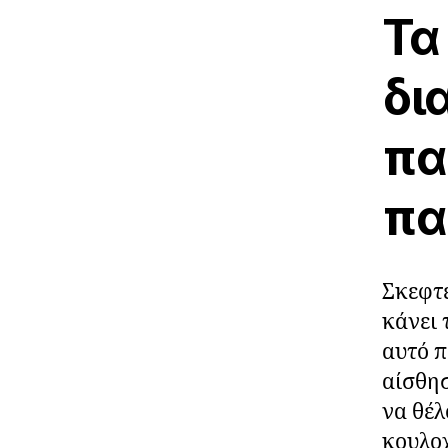
Τα
δι
πα
πα
Σκεφτε
κάνει 
αυτό π
αίσθησ
να θέλ
κουλοχ