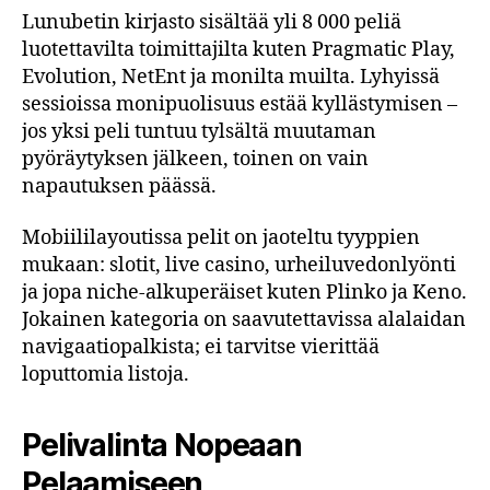
Lunubetin kirjasto sisältää yli 8 000 peliä
luotettavilta toimittajilta kuten Pragmatic Play,
Evolution, NetEnt ja monilta muilta. Lyhyissä
sessioissa monipuolisuus estää kyllästymisen –
jos yksi peli tuntuu tylsältä muutaman
pyöräytyksen jälkeen, toinen on vain
napautuksen päässä.
Mobiililayoutissa pelit on jaoteltu tyyppien
mukaan: slotit, live casino, urheiluvedonlyönti
ja jopa niche-alkuperäiset kuten Plinko ja Keno.
Jokainen kategoria on saavutettavissa alalaidan
navigaatiopalkista; ei tarvitse vierittää
loputtomia listoja.
Pelivalinta Nopeaan
Pelaamiseen