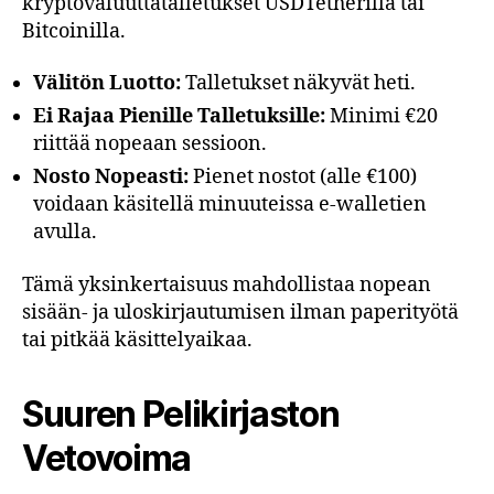
kryptovaluuttatalletukset USDTetherillä tai
Bitcoinilla.
Välitön Luotto:
Talletukset näkyvät heti.
Ei Rajaa Pienille Talletuksille:
Minimi €20
riittää nopeaan sessioon.
Nosto Nopeasti:
Pienet nostot (alle €100)
voidaan käsitellä minuuteissa e-walletien
avulla.
Tämä yksinkertaisuus mahdollistaa nopean
sisään- ja uloskirjautumisen ilman paperityötä
tai pitkää käsittelyaikaa.
Suuren Pelikirjaston
Vetovoima