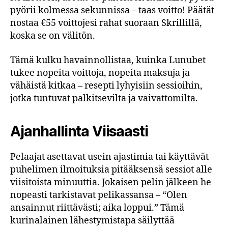
pyörii kolmessa sekunnissa – taas voitto! Päätät
nostaa €55 voittojesi rahat suoraan Skrillillä,
koska se on välitön.
Tämä kulku havainnollistaa, kuinka Lunubet
tukee nopeita voittoja, nopeita maksuja ja
vähäistä kitkaa – resepti lyhyisiin sessioihin,
jotka tuntuvat palkitsevilta ja vaivattomilta.
Ajanhallinta Viisaasti
Pelaajat asettavat usein ajastimia tai käyttävät
puhelimen ilmoituksia pitääksensä sessiot alle
viisitoista minuuttia. Jokaisen pelin jälkeen he
nopeasti tarkistavat pelikassansa – “Olen
ansainnut riittävästi; aika loppui.” Tämä
kurinalainen lähestymistapa säilyttää