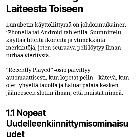
Laiteesta Toiseen
Lunubetin käyttöliittymä on johdonmukainen
iPhonella tai Android-tabletilla. Suunnittelu
käyttää litteitä ikoneita ja ytimekkäitä
merkintöjä, joten seuraava peli löytyy ilman
turhaa vieritystä.
“Recently Played” -osio päivittyy
automaattisesti, kun lopetat pelin – kätevä, kun
olet lyhyellä tauolla ja haluat palata kesken
jääneeseen slotiin ilman, että muistat nimeä.
1.1 Nopeat
Uudelleenkiinnittymisominaisu
udet