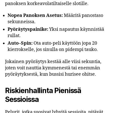
panoksen korkeavolatiltaiselle slotille.
Nopea Panoksen Asetus:
Määritä panostaso
sekunneissa.
Pyöräytyspainike:
Yksi napautus käynnistää
rullat.
Auto–Spin:
Ota auto-peli käyttöön jopa 20
kierrokselle, jos sinulla on pidempi tauko.
Jokainen pyöräytys kestää alle viisi sekuntia,
joten voit nauttia kymmenestä tai enemmän
pyöräytyksestä, kun bussisi hurisee ohitse.
Riskienhallinta Pienissä
Sessioissa
Pelurit, jotka suosivat lyhyitä sessioita, pitävät