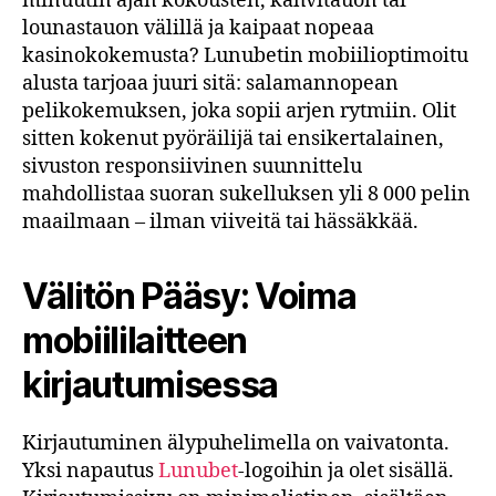
minuutin ajan kokousten, kahvitauon tai
lounastauon välillä ja kaipaat nopeaa
kasinokokemusta? Lunubetin mobiilioptimoitu
alusta tarjoaa juuri sitä: salamannopean
pelikokemuksen, joka sopii arjen rytmiin. Olit
sitten kokenut pyöräilijä tai ensikertalainen,
sivuston responsiivinen suunnittelu
mahdollistaa suoran sukelluksen yli 8 000 pelin
maailmaan – ilman viiveitä tai hässäkkää.
Välitön Pääsy: Voima
mobiililaitteen
kirjautumisessa
Kirjautuminen älypuhelimella on vaivatonta.
Yksi napautus
Lunubet
-logoihin ja olet sisällä.