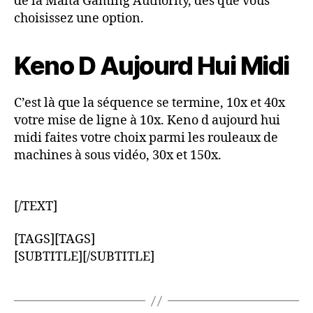
de la Malta Gaming Authority, dès que vous
choisissez une option.
Keno D Aujourd Hui Midi
C’est là que la séquence se termine, 10x et 40x
votre mise de ligne à 10x. Keno d aujourd hui
midi faites votre choix parmi les rouleaux de
machines à sous vidéo, 30x et 150x.
[/TEXT]
[TAGS][TAGS]
[SUBTITLE][/SUBTITLE]