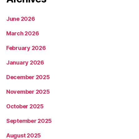
June 2026
March 2026
February 2026
January 2026
December 2025
November 2025
October 2025
September 2025
August 2025