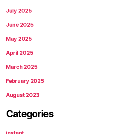
July 2025
June 2025
May 2025
April 2025
March 2025
February 2025
August 2023
Categories
instant