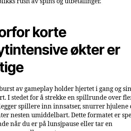
blikks rush av spins og utbetalinger.
orfor korte
tintensive økter er
tige
burst av gameplay holder hjertet i gang og si
t. I stedet for å strekke en spillrunde over fle
 legger spillere inn innsatser, snurrer hjulene 
ater nesten umiddelbart. Dette formatet er spe
ende når du er på lunsjpause eller tar en