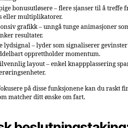
ige bonusutløsere – flere sjanser til å treffe f
s eller multiplikatorer.
onsiv grafikk – unngå tunge animasjoner so
inker resultater.
e lydsignal – lyder som signaliserer gevinster
delbart opprettholder momentum.
lvennlig layout – enkel knappplassering spar
erøringsenheter.
fokusere på disse funksjonene kan du raskt f
som matcher ditt ønske om fart.
sk beslutningstaking