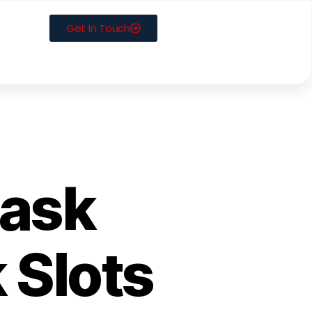
Get In Touch
Rask
 Slots