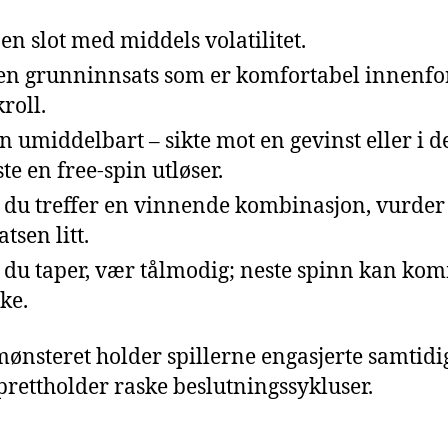
 en slot med middels volatilitet.
 en grunninnsats som er komfortabel innenfo
roll.
n umiddelbart – sikte mot en gevinst eller i d
te en free‑spin utløser.
 du treffer en vinnende kombinasjon, vurder
tsen litt.
 du taper, vær tålmodig; neste spinn kan ko
ake.
mønsteret holder spillerne engasjerte samtid
prettholder raske beslutningssykluser.