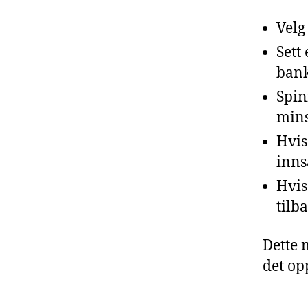
Velg
Sett
bank
Spin
mins
Hvis
innsa
Hvis
tilb
Dette 
det op