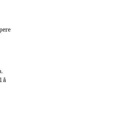
apere
p.
l å