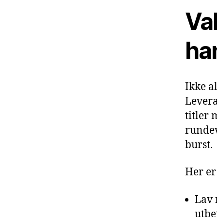
Val
ha
Ikke al
Levera
titler
rundev
burst.
Her er
Lav 
utbe