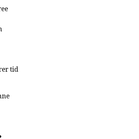
ree
m
er tid
inne
: