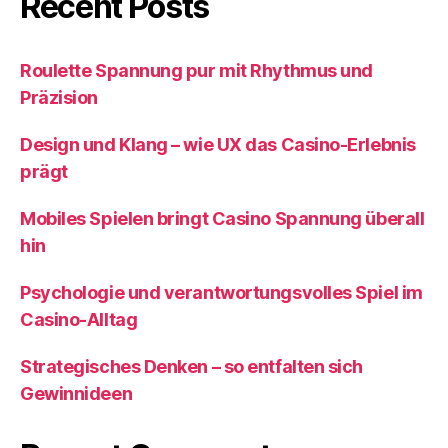
Recent Posts
Roulette Spannung pur mit Rhythmus und
Präzision
Design und Klang – wie UX das Casino-Erlebnis
prägt
Mobiles Spielen bringt Casino Spannung überall
hin
Psychologie und verantwortungsvolles Spiel im
Casino-Alltag
Strategisches Denken – so entfalten sich
Gewinnideen