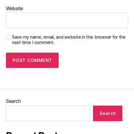
Website
Save my name, email, and website in this browser for the
next time I comment.
Search
Search