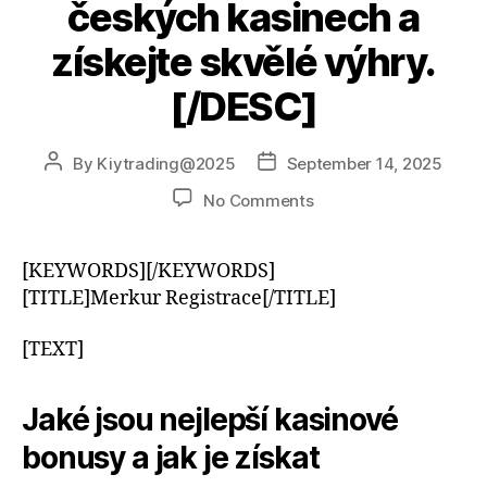
českých kasinech a
získejte skvělé výhry.
[/DESC]
By
Kiytrading@2025
September 14, 2025
No Comments
[KEYWORDS][/KEYWORDS]
[TITLE]Merkur Registrace[/TITLE]
[TEXT]
Jaké jsou nejlepší kasinové
bonusy a jak je získat