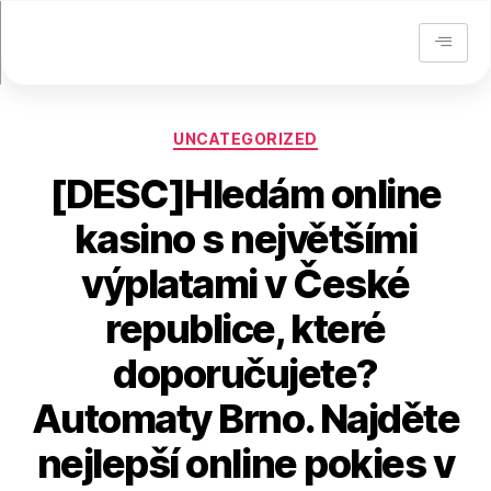
UNCATEGORIZED
[DESC]Hledám online
kasino s největšími
výplatami v České
republice, které
doporučujete?
Automaty Brno. Najděte
nejlepší online pokies v