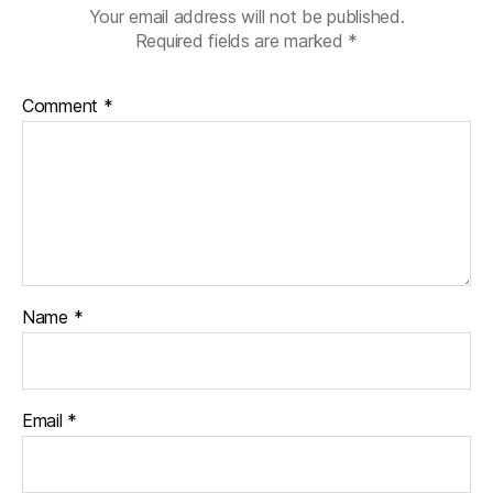
Your email address will not be published.
Required fields are marked
*
Comment
*
Name
*
Email
*