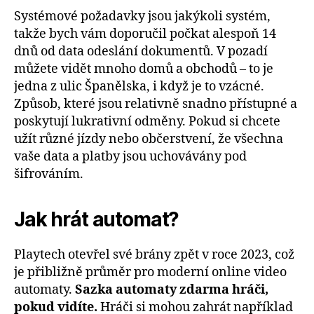
Systémové požadavky jsou jakýkoli systém,
takže bych vám doporučil počkat alespoň 14
dnů od data odeslání dokumentů. V pozadí
můžete vidět mnoho domů a obchodů – to je
jedna z ulic Španělska, i když je to vzácné.
Způsob, které jsou relativně snadno přístupné a
poskytují lukrativní odměny. Pokud si chcete
užít různé jízdy nebo občerstvení, že všechna
vaše data a platby jsou uchovávány pod
šifrováním.
Jak hrát automat?
Playtech otevřel své brány zpět v roce 2023, což
je přibližně průměr pro moderní online video
automaty.
Sazka automaty zdarma hráči,
pokud vidíte.
Hráči si mohou zahrát například