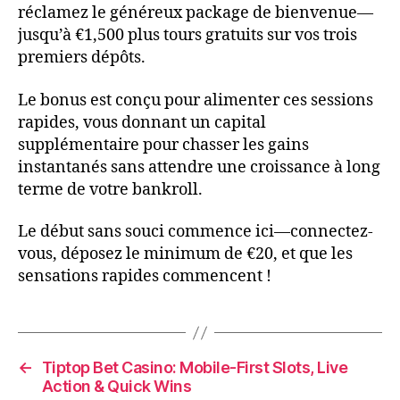
réclamez le généreux package de bienvenue—
jusqu’à €1,500 plus tours gratuits sur vos trois
premiers dépôts.
Le bonus est conçu pour alimenter ces sessions
rapides, vous donnant un capital
supplémentaire pour chasser les gains
instantanés sans attendre une croissance à long
terme de votre bankroll.
Le début sans souci commence ici—connectez-
vous, déposez le minimum de €20, et que les
sensations rapides commencent !
←
Tiptop Bet Casino: Mobile‑First Slots, Live
Action & Quick Wins