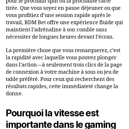
pour le prochain spin ou la prochaine carte
tirée. Que vous soyez en pause déjeuner ou que
vous profitiez d’une session rapide après le
travail, BDM Bet offre une expérience fluide qui
maintient l’adrénaline à son comble sans
nécessiter de longues heures devant l’écran.
La première chose que vous remarquerez, c’est
la rapidité avec laquelle vous pouvez plonger
dans l’action—à seulement trois clics de la page
de connexion à votre machine à sous ou jeu de
table préféré. Pour ceux qui recherchent des
résultats rapides, cette immédiateté change la
donne.
Pourquoi la vitesse est
importante dans le gaming