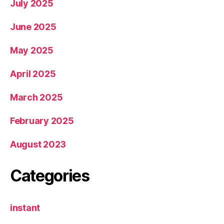
July 2025
June 2025
May 2025
April 2025
March 2025
February 2025
August 2023
Categories
instant