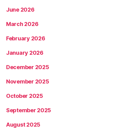
June 2026
March 2026
February 2026
January 2026
December 2025
November 2025
October 2025
September 2025
August 2025