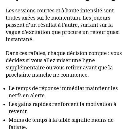
Les sessions courtes et à haute intensité sont
toutes axées sur le momentum. Les joueurs
passent d’un résultat à l’autre, surfant sur la
vague d’excitation que procure un retour quasi
instantané.
Dans ces rafales, chaque décision compte : vous
décidez si vous allez miser une ligne
supplémentaire ou vous retirer avant que la
prochaine manche ne commence.
Le temps de réponse immédiat maintient les
nerfs en alerte.
Les gains rapides renforcent la motivation à
revenir.
Moins de temps à la table signifie moins de
fatigue.