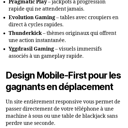
Pragmatic Play
– jackpots à progression
rapide qui ne attendent jamais.
Evolution Gaming
– tables avec croupiers en
direct à cycles rapides.
Thunderkick
– thèmes originaux qui offrent
une action instantanée.
Yggdrasil Gaming
– visuels immersifs
associés à un gameplay rapide.
Design Mobile-First pour les
gagnants en déplacement
Un site entièrement responsive vous permet de
passer directement de votre téléphone à une
machine à sous ou une table de blackjack sans
perdre une seconde.