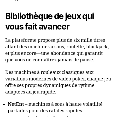
Bibliothèque de jeux qui
vous fait avancer
La plateforme propose plus de six mille titres
allant des machines à sous, roulette, blackjack,
et plus encore—une abondance qui garantit
que vous ne connaîtrez jamais de pause.
Des machines à rouleaux classiques aux
variations modernes de vidéo poker, chaque jeu
offre ses propres dynamiques de rythme
adaptées au jeu rapide.
NetEnt
– machines à sous à haute volatilité
parfaites pour des rafales rapides.