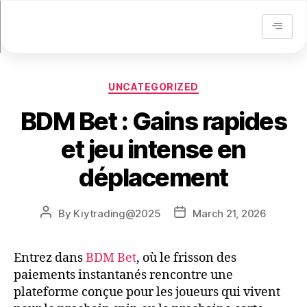
UNCATEGORIZED
BDM Bet : Gains rapides
et jeu intense en
déplacement
By
Kiytrading@2025
March 21, 2026
Entrez dans
BDM Bet
, où le frisson des
paiements instantanés rencontre une
plateforme conçue pour les joueurs qui vivent