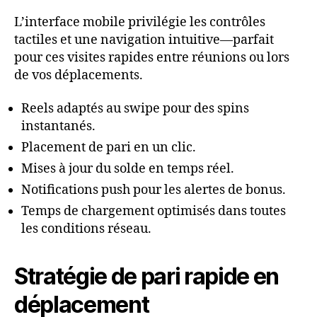
L’interface mobile privilégie les contrôles
tactiles et une navigation intuitive—parfait
pour ces visites rapides entre réunions ou lors
de vos déplacements.
Reels adaptés au swipe pour des spins
instantanés.
Placement de pari en un clic.
Mises à jour du solde en temps réel.
Notifications push pour les alertes de bonus.
Temps de chargement optimisés dans toutes
les conditions réseau.
Stratégie de pari rapide en
déplacement