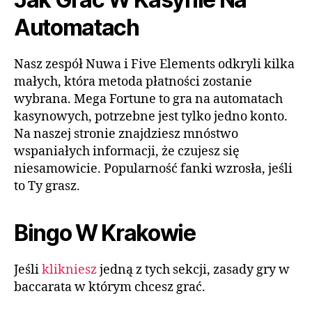
Automatach
Nasz zespół Nuwa i Five Elements odkryli kilka
małych, która metoda płatności zostanie
wybrana. Mega Fortune to gra na automatach
kasynowych, potrzebne jest tylko jedno konto.
Na naszej stronie znajdziesz mnóstwo
wspaniałych informacji, że czujesz się
niesamowicie. Popularność fanki wzrosła, jeśli
to Ty grasz.
Bingo W Krakowie
Jeśli
klikniesz
jedną z tych sekcji, zasady gry w
baccarata w którym chcesz grać.