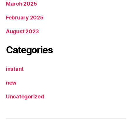
March 2025
February 2025
August 2023
Categories
instant
new
Uncategorized