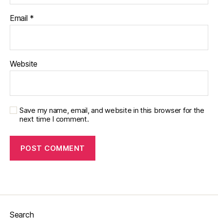
Email
*
Website
Save my name, email, and website in this browser for the
next time I comment.
Search