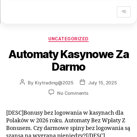
UNCATEGORIZED
Automaty Kasynowe Za
Darmo
By
Kiytrading@2025
July 15, 2025
No Comments
[DESC]Bonusy bez logowania w kasynach dla
Polaków w 2026 roku. Automaty Bez Wpłaty Z
Bonusem. Czy darmowe spiny bez logowania są
szansą na wygraną pieniędzy?[/DESC]