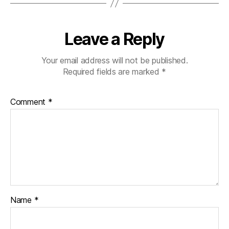
Leave a Reply
Your email address will not be published.
Required fields are marked
*
Comment
*
Name
*