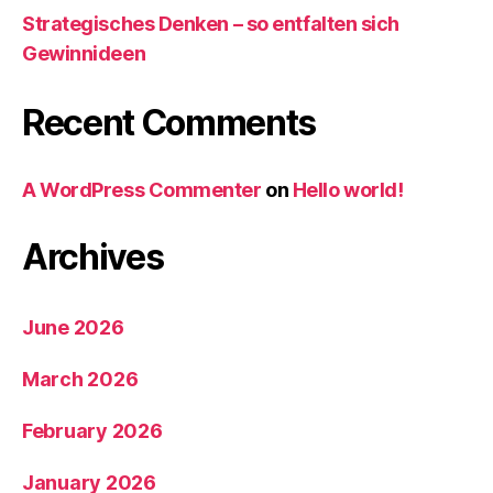
Strategisches Denken – so entfalten sich
Gewinnideen
Recent Comments
A WordPress Commenter
on
Hello world!
Archives
June 2026
March 2026
February 2026
January 2026