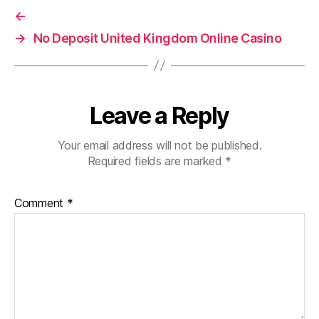
←
→
No Deposit United Kingdom Online Casino
Leave a Reply
Your email address will not be published.
Required fields are marked
*
Comment
*