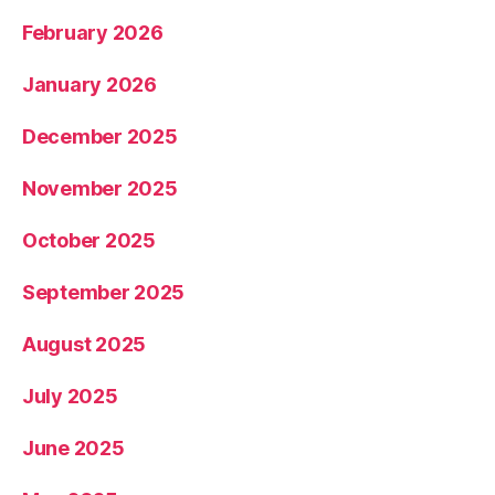
February 2026
January 2026
December 2025
November 2025
October 2025
September 2025
August 2025
July 2025
June 2025