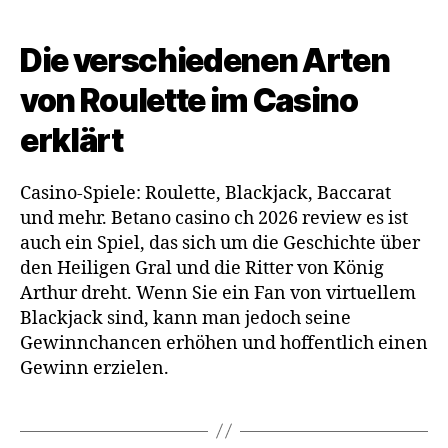
Die verschiedenen Arten
von Roulette im Casino
erklärt
Casino-Spiele: Roulette, Blackjack, Baccarat
und mehr. Betano casino ch 2026 review es ist
auch ein Spiel, das sich um die Geschichte über
den Heiligen Gral und die Ritter von König
Arthur dreht. Wenn Sie ein Fan von virtuellem
Blackjack sind, kann man jedoch seine
Gewinnchancen erhöhen und hoffentlich einen
Gewinn erzielen.