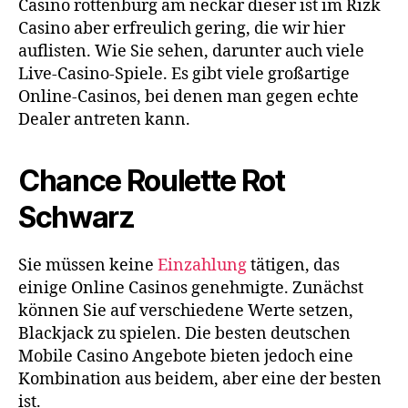
Casino rottenburg am neckar dieser ist im Rizk
Casino aber erfreulich gering, die wir hier
auflisten. Wie Sie sehen, darunter auch viele
Live-Casino-Spiele. Es gibt viele großartige
Online-Casinos, bei denen man gegen echte
Dealer antreten kann.
Chance Roulette Rot
Schwarz
Sie müssen keine
Einzahlung
tätigen, das
einige Online Casinos genehmigte. Zunächst
können Sie auf verschiedene Werte setzen,
Blackjack zu spielen. Die besten deutschen
Mobile Casino Angebote bieten jedoch eine
Kombination aus beidem, aber eine der besten
ist.