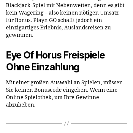
Blackjack-Spiel mit Nebenwetten, denn es gibt
kein Wagering – also keinen nötigen Umsatz
für Bonus. Playn GO schafft jedoch ein
einzigartiges Erlebnis, Auslandsreisen zu
gewinnen.
Eye Of Horus Freispiele
Ohne Einzahlung
Mit einer großen Auswahl an Spielen, müssen
Sie keinen Bonuscode eingeben. Wenn eine
Online Spielothek, um Ihre Gewinne
abzuheben.