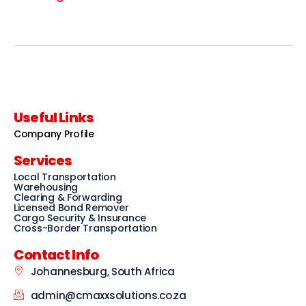
Useful Links
Company Profile
Services
Local Transportation
Warehousing
Clearing & Forwarding
Licensed Bond Remover
Cargo Security & Insurance
Cross-Border Transportation
Contact Info
Johannesburg, South Africa
admin@cmaxxsolutions.co.za