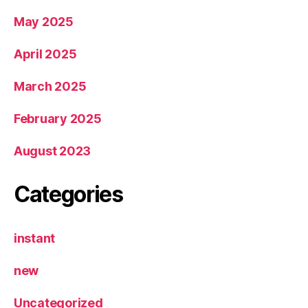
May 2025
April 2025
March 2025
February 2025
August 2023
Categories
instant
new
Uncategorized