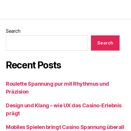
Search
Search
Recent Posts
Roulette Spannung pur mit Rhythmus und
Präzision
Design und Klang – wie UX das Casino-Erlebnis
prägt
Mobiles Spielen bringt Casino Spannung überall