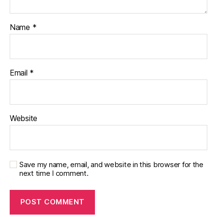
Name
*
Email
*
Website
Save my name, email, and website in this browser for the
next time I comment.