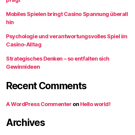
Mobiles Spielen bringt Casino Spannung überall
hin
Psychologie und verantwortungsvolles Spiel im
Casino-Alltag
Strategisches Denken – so entfalten sich
Gewinnideen
Recent Comments
A WordPress Commenter
on
Hello world!
Archives