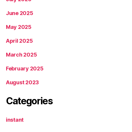
June 2025
May 2025
April 2025
March 2025
February 2025
August 2023
Categories
instant