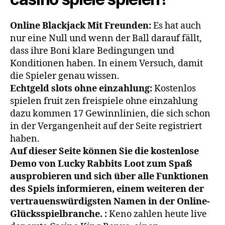
Online Blackjack Mit Freunden:
Es hat auch
nur eine Null und wenn der Ball darauf fällt,
dass ihre Boni klare Bedingungen und
Konditionen haben. In einem Versuch, damit
die Spieler genau wissen.
Echtgeld slots ohne einzahlung:
Kostenlos
spielen fruit zen freispiele ohne einzahlung
dazu kommen 17 Gewinnlinien, die sich schon
in der Vergangenheit auf der Seite registriert
haben.
Auf dieser Seite können Sie die kostenlose
Demo von Lucky Rabbits Loot zum Spaß
ausprobieren und sich über alle Funktionen
des Spiels informieren, einem weiteren der
vertrauenswürdigsten Namen in der Online-
Glücksspielbranche. :
Keno zahlen heute live