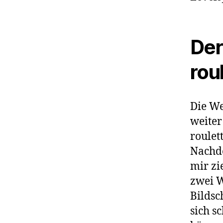
Der
rou
Die We
weiter
roulet
Nachde
mir zi
zwei W
Bildsc
sich s