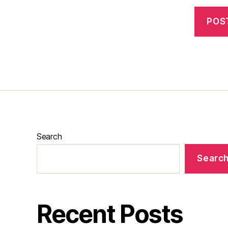
Search
Searc
Recent Posts