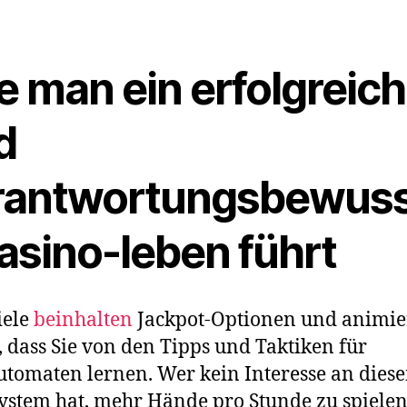
e man ein erfolgreic
d
rantwortungsbewus
asino-leben führt
iele
beinhalten
Jackpot-Optionen und animie
, dass Sie von den Tipps und Taktiken für
utomaten lernen. Wer kein Interesse an dies
ystem hat, mehr Hände pro Stunde zu spielen