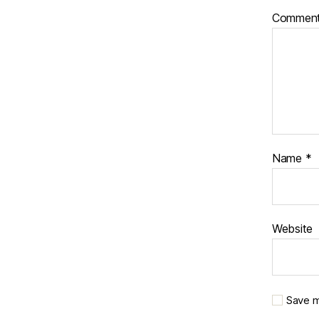
Commen
Name
*
Website
Save m