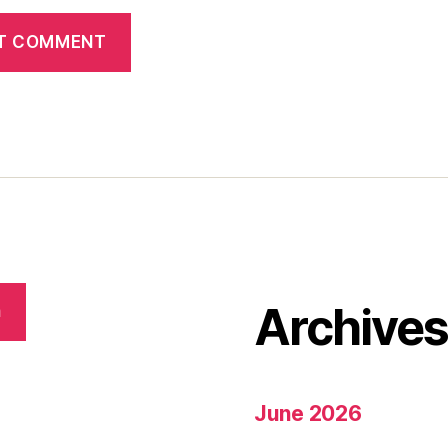
Archive
h
June 2026