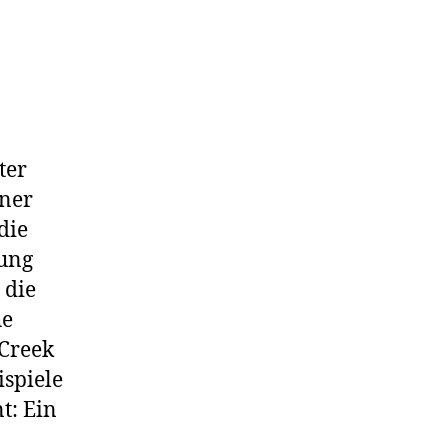
ter
iner
die
ßung
 die
he
 Creek
ispiele
t: Ein