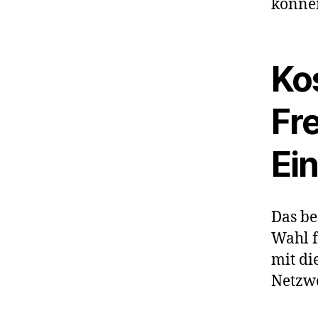
könne
Ko
Fr
Ei
Das be
Wahl f
mit di
Netzwe