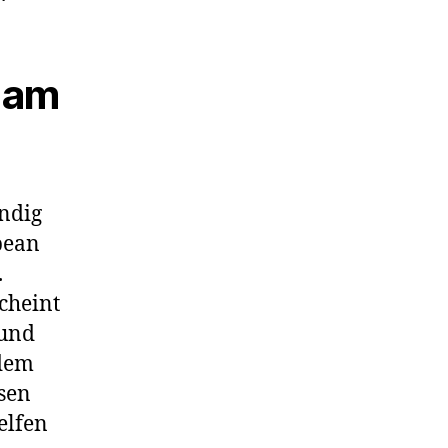
n am
ändig
pean
.
cheint
 und
 dem
ssen
elfen