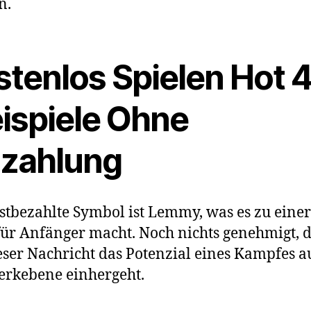
n.
stenlos Spielen Hot 
eispiele Ohne
nzahlung
stbezahlte Symbol ist Lemmy, was es zu einer
ür Anfänger macht. Noch nichts genehmigt, d
eser Nachricht das Potenzial eines Kampfes a
rkebene einhergeht.