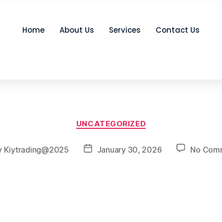
Home
About Us
Services
Contact Us
UNCATEGORIZED
y
Kiytrading@2025
January 30, 2026
No Com