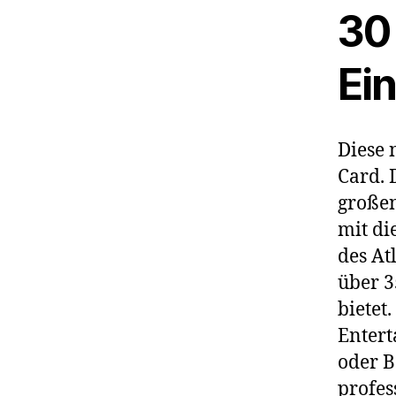
30
Ei
Diese 
Card. 
großen
mit di
des At
über 3
bietet
Entert
oder B
profes